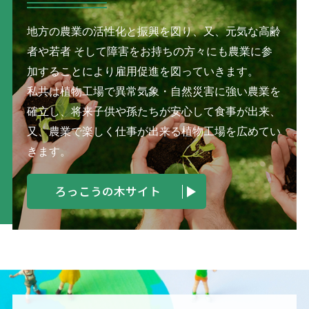
地方の農業の活性化と振興を図り、又、元気な高齢
者や若者
そして障害をお持ちの方々にも農業に参
加することにより雇用促進を図っていきます。
私共は植物工場で異常気象・自然災害に強い農業を
確立し、将来子供や孫たちが安心して食事が出来、
又、農業で楽しく仕事が出来る植物工場を広めてい
きます。
ろっこうの木サイト