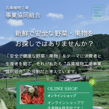
兵庫植物工場
事業協同組合
MENU
新鮮で安全な野菜・果物を
お探しではありませんか？
「安全で健康な野菜・果物」をテーマに消費者と
生産者を結ぶ、
それが私たち“兵庫植物工場事業
協同組合”の役割だと考えています。
OLINE SHOP
オンラインショップ
オンラインショップで
生産物を販売中です！