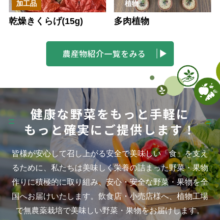
加工品
植物
乾燥きくらげ(15g)
多肉植物
農産物紹介一覧をみる
健康な野菜をもっと手軽に
もっと確実にご提供します！
皆様が安心して召し上がる安全で美味しい「食」を支え
るために、私たちは美味しく栄養の詰まった野菜・果物
作りに積極的に取り組み、安心・安全な野菜・果物を全
国へお届けいたします。飲食店・小売店様へ、植物工場
で無農薬栽培で美味しい野菜・果物をお届けします。